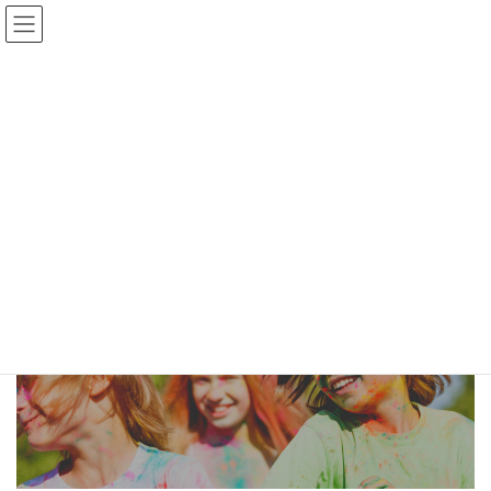
コ
ナ
ン
ビ
テ
ゲ
ン
ー
進活あおもり
ツ
シ
へ
ョ
ス
ン
HOME
進活あおもり
キ
に
ッ
移
プ
動
こどもの進路選択をたのしく支援するサークル